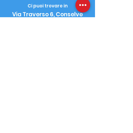
Ci puoi trovare in
Via Traverso 6, Conselve
(PD)
Scarica il
regolamento
completo
Le iscrizioni sono
aperte!
iscrivi la tua squadra