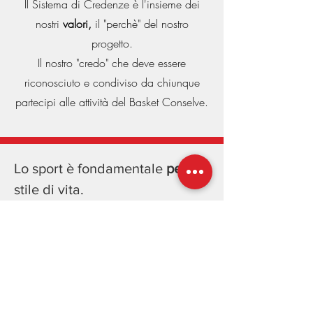
Il Sistema di Credenze è l'insieme dei
nostri
valori,
il "perchè" del nostro
progetto.
Il nostro "credo" che deve essere
riconosciuto e condiviso da chiunque
partecipi alle attività del Basket Conselve.
Lo sport è fondamentale
per
lo
stile di vita.
Essenziale per la salute dell'individuo, fisica
e mentale.
Lo sport è fondamentale
come
stile di vita.
Sviluppa capacità di relazionarsi con la vita e